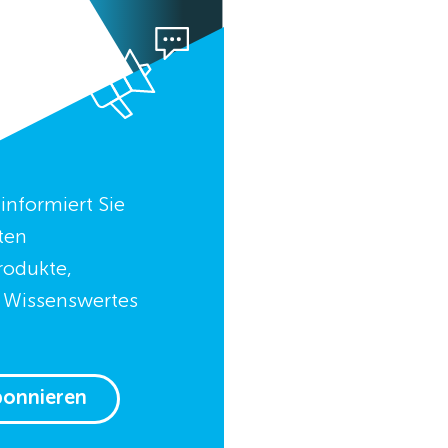
informiert Sie
ten
rodukte,
, Wissenswertes
bonnieren